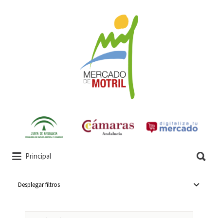
Buscar
por:
Buscar
Principal
por:
Desplegar filtros