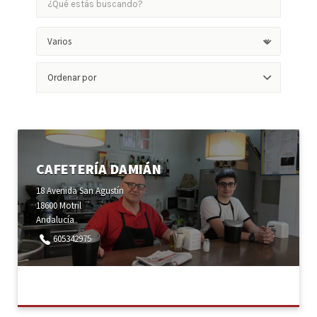
Varios
×
Ordenar
por:
CAFETERÍA DAMIÁN
18 Avenida San Agustín
18600 Motril
Andalucía
605342975